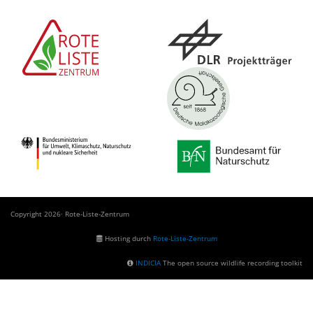
Copyright 2026· Rote-Liste-Zentrum
Hosting durch
Rote-Liste-Zentrum
INDICIA
The open source wildlife recording toolkit