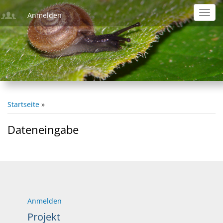
Direkt
Toggl
Anmelden
zum
navig
Inhalt
Startseite
Pfadnavigation
Dateneingabe
Anmelden
Projekt