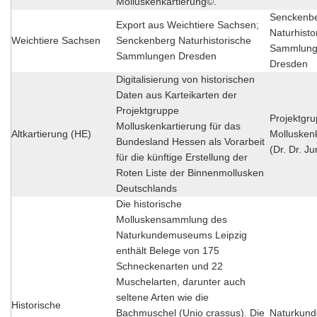
Molluskenkartierung©.
Senckenb
Export aus Weichtiere Sachsen;
Naturhisto
Weichtiere Sachsen
Senckenberg Naturhistorische
Sammlun
Sammlungen Dresden
Dresden
Digitalisierung von historischen
Daten aus Karteikarten der
Projektgruppe
Projektgr
Molluskenkartierung für das
Altkartierung (HE)
Mollusken
Bundesland Hessen als Vorarbeit
(Dr. Dr. J
für die künftige Erstellung der
Roten Liste der Binnenmollusken
Deutschlands
Die historische
Molluskensammlung des
Naturkundemuseums Leipzig
enthält Belege von 175
Schneckenarten und 22
Muschelarten, darunter auch
seltene Arten wie die
Historische
Bachmuschel (Unio crassus). Die
Naturkun