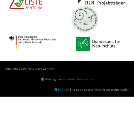
Copyright 2026· Rote-Liste-Zentrum
Hosting durch
Rote-Liste-Zentrum
INDICIA
The open source wildlife recording toolkit