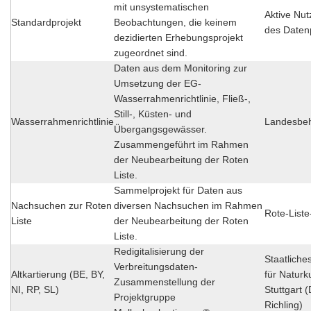
mit unsystematischen
Aktive Nut
Standardprojekt
Beobachtungen, die keinem
des Daten
dezidierten Erhebungsprojekt
zugeordnet sind.
Daten aus dem Monitoring zur
Umsetzung der EG-
Wasserrahmenrichtlinie, Fließ-,
Still-, Küsten- und
Wasserrahmenrichtlinie
Landesbe
Übergangsgewässer.
Zusammengeführt im Rahmen
der Neubearbeitung der Roten
Liste.
Sammelprojekt für Daten aus
Nachsuchen zur Roten
diversen Nachsuchen im Rahmen
Rote-List
Liste
der Neubearbeitung der Roten
Liste.
Redigitalisierung der
Staatlich
Verbreitungsdaten-
Altkartierung (BE, BY,
für Natur
Zusammenstellung der
NI, RP, SL)
Stuttgart (
Projektgruppe
Richling)