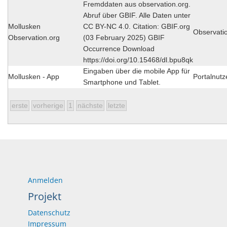
Fremddaten aus observation.org.
Abruf über GBIF. Alle Daten unter
Mollusken
CC BY-NC 4.0. Citation: GBIF.org
Observati
Observation.org
(03 February 2025) GBIF
Occurrence Download
https://doi.org/10.15468/dl.bpu8qk
Eingaben über die mobile App für
Mollusken - App
Portalnutz
Smartphone und Tablet.
erste
vorherige
1
nächste
letzte
Anmelden
Projekt
Datenschutz
Impressum