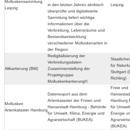
Molluskensammlung
in den letzten Jahren akribisch
Leipzig
Leipzig
überprüfte und digitalisierte
Sammlung liefert wichtige
Informationen über die
Verbreitung, Lebensräume und
Bestandsentwicklung
verschiedener Molluskenarten in
der Region.
Redigitalisierung der
Staatlich
Verbreitungsdaten-
für Natur
Altkartierung (BW)
Zusammenstellung der
Stuttgart (
Projektgruppe
Richling)
Molluskenkartierung©
Freie und
Datenexport aus dem
Hansestad
Artenkataster der Freien und
Hamburg 
Mollusken
Hansestadt Hamburg - Behörde
für Umwelt
Artenkataster Hamburg
für Umwelt, Klima, Energie und
Energie u
Agrarwirtschaft (BUKEA).
Agrarwirts
(BUKEA)