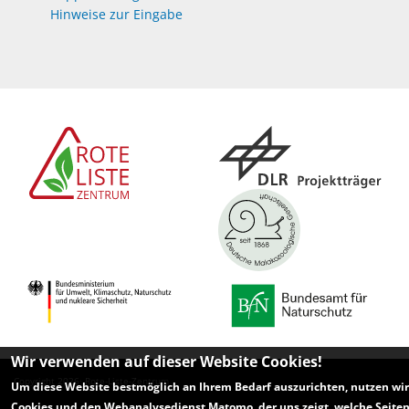
Hinweise zur Eingabe
Wir verwenden auf dieser Website Cookies!
Copyright 2026· Rote-Liste-Zentrum
Um diese Website bestmöglich an Ihrem Bedarf auszurichten, nutzen wir
Cookies und den Webanalysedienst Matomo, der uns zeigt, welche Seite