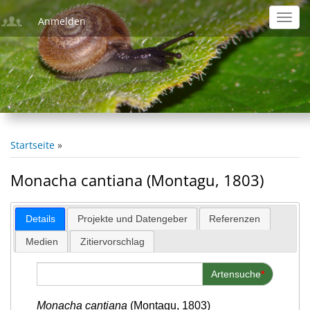
Direkt
Toggl
Anmelden
zum
navig
Inhalt
Startseite
Pfadnavigation
Monacha cantiana (Montagu, 1803)
Details
Projekte und Datengeber
Referenzen
Medien
Zitiervorschlag
Artensuche
*
Monacha cantiana
(Montagu, 1803)