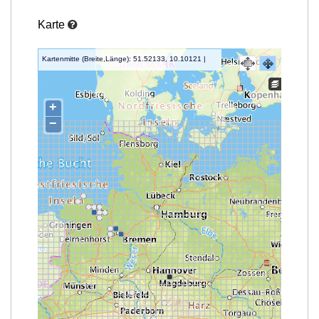
Karte
Kartenmitte (Breite,Länge): 51.52133, 10.10121 |
TK/QQQ 4426/431 | Zoomstufe 6
+
−